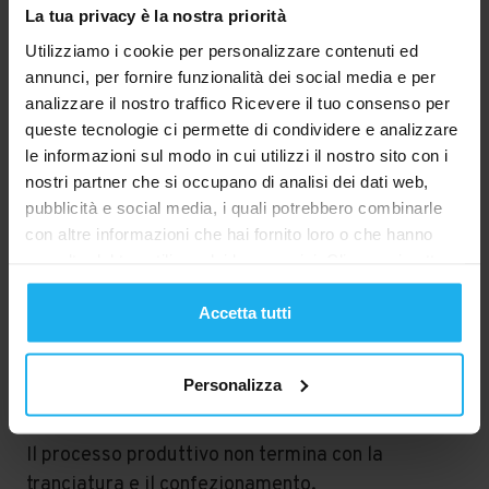
contributo delle persone rimane fondamentale.
La tua privacy è la nostra priorità
Utilizziamo i cookie per personalizzare contenuti ed
L’operatore esegue un primo controllo visivo del
annunci, per fornire funzionalità dei social media e per
componente e provvede alla corretta
analizzare il nostro traffico Ricevere il tuo consenso per
sistemazione nel packaging definitivo,
queste tecnologie ci permette di condividere e analizzare
preservandone l’integrità durante le successive
le informazioni sul modo in cui utilizzi il nostro sito con i
fasi di gestione e trasporto.
nostri partner che si occupano di analisi dei dati web,
pubblicità e social media, i quali potrebbero combinarle
La combinazione tra tecnologie avanzate e
con altre informazioni che hai fornito loro o che hanno
competenze specialistiche rappresenta uno dei
raccolto dal tuo utilizzo dei loro servizi. Clicca qui sotto
principali punti di forza del servizio di
tranciatura
per acconsentire o per effettuare scelte dettagliate,
metalli Milano
offerto da MCA.
incluso l’esercizio del diritto di rifiutare il trattamento dei
Accetta tutti
dati personali da parte delle aziende, basato
Controlli qualità per garantire
sull’interesse legittimo piuttosto che sul consenso. Puoi
Personalizza
modificare le impostazioni in qualsiasi momento visitando
la conformità
la nostra informativa sulla privacy.
Il processo produttivo non termina con la
tranciatura e il confezionamento.